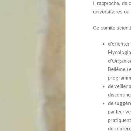
Il rapproche, de 
universitaires ou
Ce comité scienti
d’orienter
Mycologiad
d’Organisa
Bellême ) e
programm
de veiller 
discontinue
de suggér
par leur ve
pratiquent
de confére