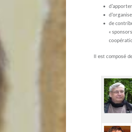
d’apporter
d’organise
de contrib
« sponsors
coopérati
Il est composé d