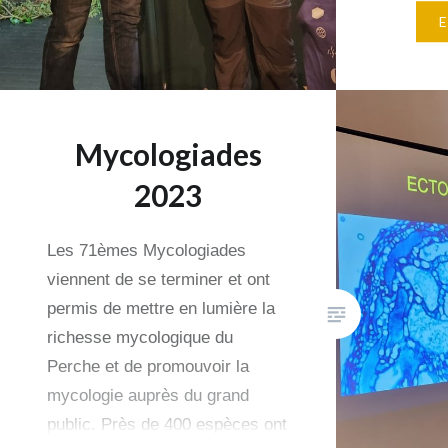
jeunes d
d’autres
(sympath
encadran
particip
Mycologiades
d’avanta
de…
2023
Les 71èmes Mycologiades
viennent de se terminer et ont
permis de mettre en lumière la
richesse mycologique du
Perche et de promouvoir la
mycologie auprès du grand
public. Près de 400 espèces ont