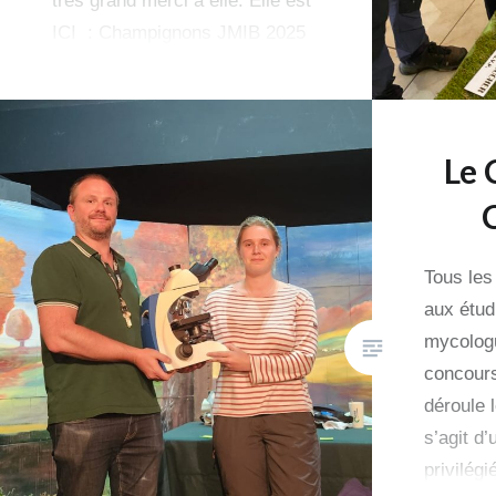
très grand merci à elle. Elle est
ICI : Champignons JMIB 2025
Le 
Tous les
aux étud
mycologu
concours
déroule 
s’agit d
privilég