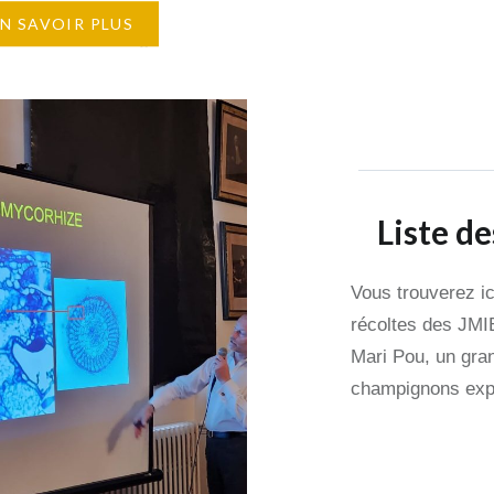
’autres facultés ou
EN SAVOIR PLUS
 villes et d’ échanges
iques) avec les
ts. Tous les
ants bénéficient
ges : réduction du prix
Liste d
Vous trouverez ic
récoltes des JMIB
Mari Pou, un gran
champignons ex