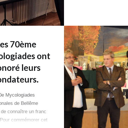
Les 70ème
logiades ont
noré leurs
ondateurs.
e Mycologiades
ionales de Bellême
 de connaître un franc
 Pour commémorer cet