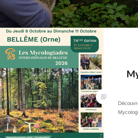
My
Découvr
Mycolog