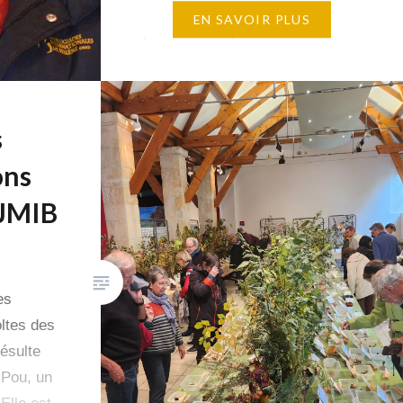
dans la vie locale. « On le
EN SAVOIR PLUS
pensait presque immortel » tant
il semblait toujours en
mouvement, curieux de tout,
prêt à découvrir, à
s
expérimenter,…
ons
 JMIB
es
oltes des
résulte
 Pou, un