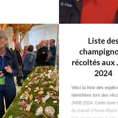
Liste de
champign
récoltés aux
2024
Voici la liste des espèc
identifiées lors des réc
JMIB 2024. Cette liste 
du travail d’Anne-Marie