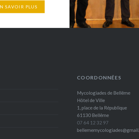
saire un hommage
EN SAVOIR PLUS
 a été rendu à
René Roy et Albert
fondateurs des
s journées
iques en 1952. En
 des personnalités
 départementales et
taires et de Mme Roy,
COORDONNÉES
ue a été dévoilée sur…
Mycologiades de Bellême
Hôtel de Ville
1, place de la République
61130 Bellême
07 64 12 32 97
bellememycologiades@gmail