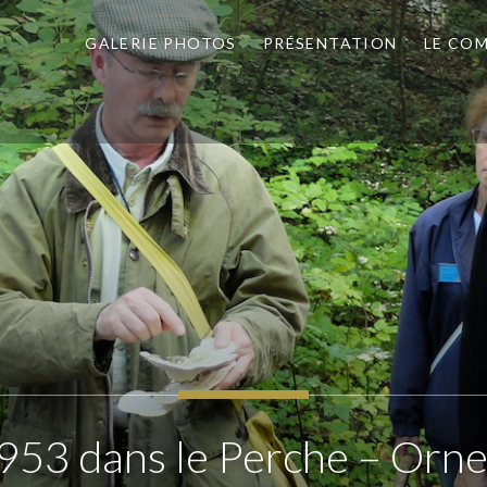
GALERIE PHOTOS
PRÉSENTATION
LE COM
es de Bellême
953 dans le Perche – Orne