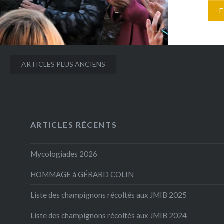
anniver
émouvant
Georges-
Leclair 
première
Navigation
ARTICLES PLUS ANCIENS
mycolog
des
présence
articles
locales,
parlemen
ARTICLES RÉCENTS
une plaq
Mycologiades 2026
HOMMAGE à GÉRARD COLIN
Liste des champignons récoltés aux JMIB 2025
Liste des champignons récoltés aux JMIB 2024