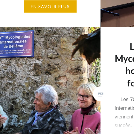
été récoltées. Les table ronde
EN SAVOIR PLUS
et conférences ont connu un vif
succès : Table ronde autour du
« Rôle des champignons en
forêt »…
Myco
ho
f
Les 70
Internat
viennent
succès.